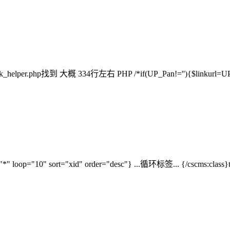
php找到 大概 334行左右 PHP /*if(UP_Pan!=''){$linkurl=UP_Url;
="*" loop="10" sort="xid" order="desc"} ...循环标签... {/c