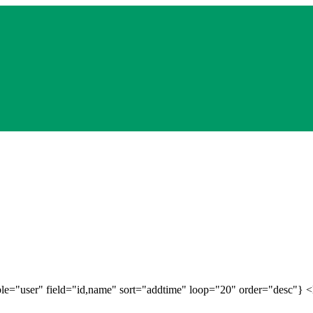
d="id,name" sort="addtime" loop="20" order="desc"} <li><