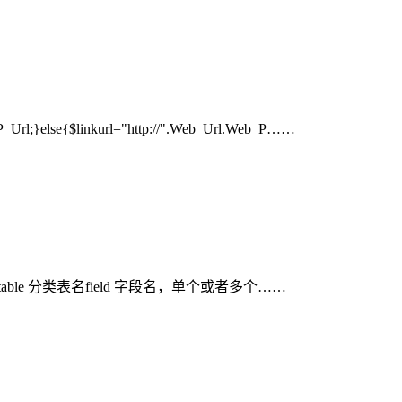
}else{$linkurl="http://".Web_Url.Web_P……
scms:class}table 分类表名field 字段名，单个或者多个……