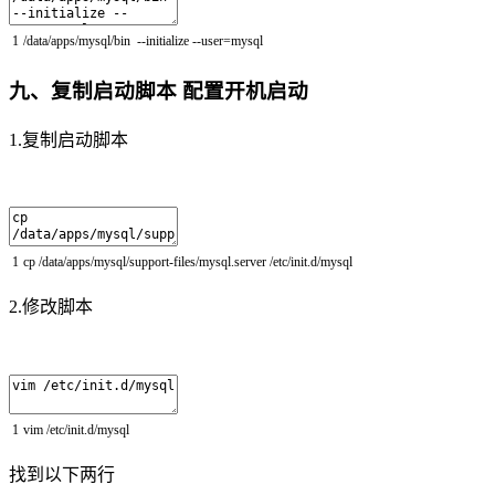
1
/
data
/
apps
/
mysql
/
bin
--
initialize
--
user
=
mysql
九、复制启动脚本 配置开机启动
1.复制启动脚本
1
cp
/
data
/
apps
/
mysql
/
support
-
files
/
mysql
.
server
/
etc
/
init
.
d
/
mysql
2.修改脚本
1
vim
/
etc
/
init
.
d
/
mysql
找到以下两行