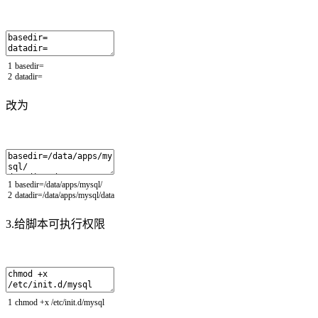
1
basedir
=
2
datadir
=
改为
1
basedir
=/
data
/
apps
/
mysql
/
2
datadir
=/
data
/
apps
/
mysql
/
data
3.给脚本可执行权限
1
chmod
+
x
/
etc
/
init
.
d
/
mysql