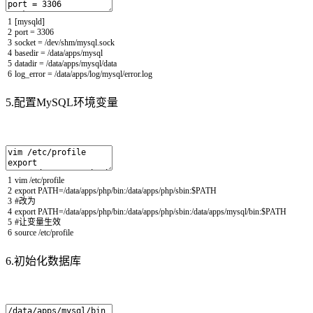
1
[
mysqld
]
2
port
=
3306
3
socket
=
/
dev
/
shm
/
mysql
.
sock
4
basedir
=
/
data
/
apps
/
mysql
5
datadir
=
/
data
/
apps
/
mysql
/
data
6
log_error
=
/
data
/
apps
/
log
/
mysql
/
error
.
log
5.配置MySQL环境变量
1
vim
/
etc
/
profile
2
export
PATH
=/
data
/
apps
/
php
/
bin
:
/
data
/
apps
/
php
/
sbin
:
$
PATH
3
#改为
4
export
PATH
=/
data
/
apps
/
php
/
bin
:
/
data
/
apps
/
php
/
sbin
:
/
data
/
apps
/
mysql
/
bin
:
$
PATH
5
#让变量生效
6
source
/
etc
/
profile
6.初始化数据库