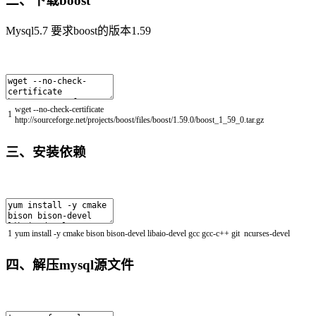
二、下载boost
Mysql5.7 要求boost的版本1.59
wget
--
no
-
check
-
certificate
1
http
:
//sourceforge.net/projects/boost/files/boost/1.59.0/boost_1_59_0.tar.gz
三、安装依赖
1
yum
install
-
y
cmake
bison
bison
-
devel
libaio
-
devel
gcc
gcc
-
c
++
git
ncurses
-
devel
四、解压mysql源文件