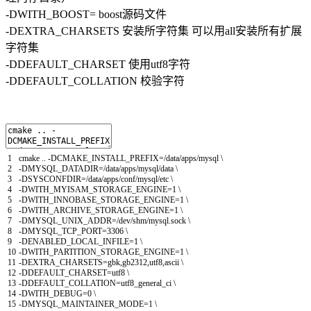
-DWITH_BOOST= boost源码文件
-DEXTRA_CHARSETS 安装所字符集 可以用all安装所有扩展
字符集
-DDEFAULT_CHARSET 使用utf8字符
-DDEFAULT_COLLATION 校验字符
1
cmake
.
.
-
DCMAKE_INSTALL_PREFIX
=/
data
/
apps
/
mysql
\
2
-
DMYSQL_DATADIR
=/
data
/
apps
/
mysql
/
data
\
3
-
DSYSCONFDIR
=/
data
/
apps
/
conf
/
mysql
/
etc
\
4
-
DWITH_MYISAM_STORAGE_ENGINE
=
1
\
5
-
DWITH_INNOBASE_STORAGE_ENGINE
=
1
\
6
-
DWITH_ARCHIVE_STORAGE_ENGINE
=
1
\
7
-
DMYSQL_UNIX_ADDR
=/
dev
/
shm
/
mysql
.
sock
\
8
-
DMYSQL_TCP_PORT
=
3306
\
9
-
DENABLED_LOCAL_INFILE
=
1
\
10
-
DWITH_PARTITION_STORAGE_ENGINE
=
1
\
11
-
DEXTRA_CHARSETS
=
gbk
,
gb2312
,
utf8
,
ascii
\
12
-
DDEFAULT_CHARSET
=
utf8
\
13
-
DDEFAULT_COLLATION
=
utf8_general_ci
\
14
-
DWITH_DEBUG
=
0
\
15
-
DMYSQL_MAINTAINER_MODE
=
1
\