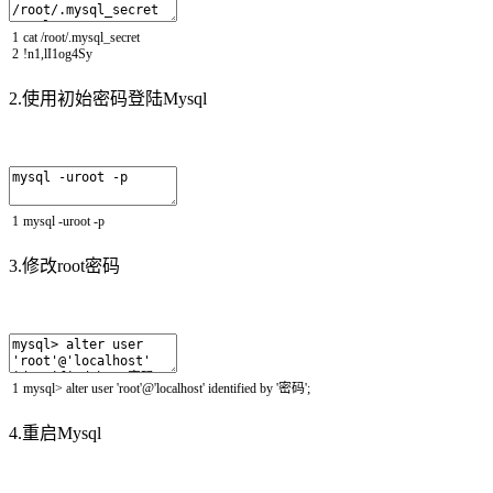
1
cat
/
root
/
.
mysql_secret
2
!
n1
,
lI1og4Sy
2.使用初始密码登陆Mysql
1
mysql
-
uroot
-
p
3.修改root密码
1
mysql
>
alter
user
'root'
@
'localhost'
identified
by
'密码'
;
4.重启Mysql