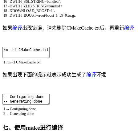
16
-
DWITH_SSL
:
STRING
=
bundled
\
17
-
DWITH_ZLIB
:
STRING
=
bundled
\
18
-
DDOWNLOAD_BOOST
=
1
\
19
-
DWITH_BOOST
=/
root
/
boost_1_59_0
.
tar
.
gz
如果
编译
出现错误，请先删除CMakeCache.txt后，再重新
编译
1
rm
-
rf
CMakeCache
.
txt
如果出现下面的提示就表示成功生成了
编译
环境
1
--
Configuring
done
2
--
Generating
done
七、使用make进行编译