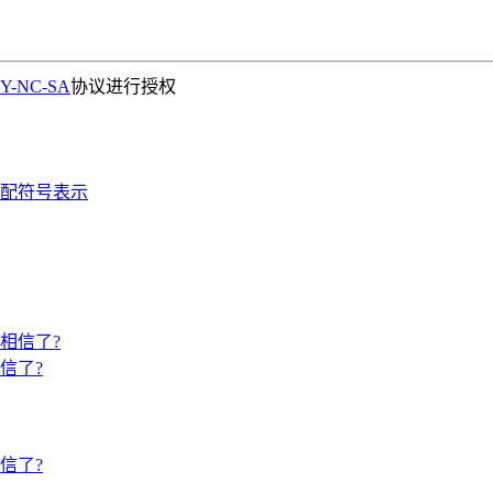
Y-NC-SA
协议进行授权
则匹配符号表示
信了?
信了?