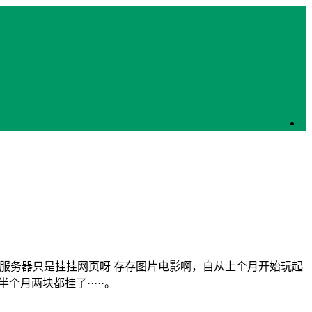
的服务器只是挂挂网页呀 存存图片电影啊，自从上个月开始玩起
月两块都挂了·····。