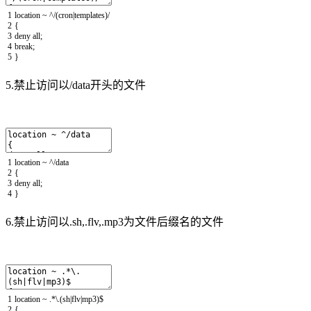
1
location
~
^/
(
cron
|
templates
)
/
2
{
3
deny
all
;
4
break
;
5
}
5.禁止访问以/data开头的文件
1
location
~
^/
data
2
{
3
deny
all
;
4
}
6.禁止访问以.sh,.flv,.mp3为文件后缀名的文件
1
location
~
.
*
\
.
(
sh
|
flv
|
mp3
)
$
2
{