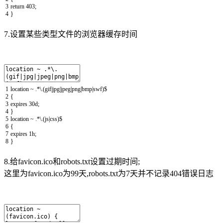
3
return
403
;
4
}
7.设置某些类型文件的浏览器缓存时间
1
location
~
.
*
\
.
(
gif
|
jpg
|
jpeg
|
png
|
bmp
|
swf
)
$
2
{
3
expires
30d
;
4
}
5
location
~
.
*
\
.
(
js
|
css
)
$
6
{
7
expires
1h
;
8
}
8.给favicon.ico和robots.txt设置过期时间;
这里为favicon.ico为99天,robots.txt为7天并不记录404错误日志