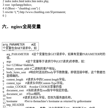
2
index
index
.
html
index
.
htm
index
.
php
;
3
root
/
opt
/
lampp
/
htdocs
;
4
if
(
$
host
~
"chunblog\.com"
)
{
5
rewrite
^
(
.
*
)
http
:
//www.chunblog.com $1permanent;
6
}
六．nginx全局变量
arg_PARAMETER
#这个变量包含GET请求中，如果有变量PARAMETER时的
值。
args
#这个变量等于请求行中(GET请求)的参数，如：
1
foo=123&bar=blahblah;
2
binary_remote_addr
#二进制的客户地址。
3
body_bytes_sent
#响应时送出的body字节数数量。即使连接中断，这个数据也
4
是精确的。
5
content_length
#请求头中的Content-length字段。
6
content_type
#请求头中的Content-Type字段。
7
cookie_COOKIE
#cookie COOKIE变量的值
8
document_root
#当前请求在root指令中指定的值。
9
document_uri
#与uri相同。
10
host
#请求主机头字段，否则为服务器名称。
11
hostname
#Set to themachine’s hostname as returned by gethostname
12
http_HEADER
13