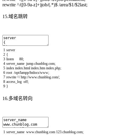
rewrite ^/([0-9a-z]+)job/(.*)$ /area/$1/$2last;
15.域名跳转
1
server
2
{
3
listen
80
;
4
server_name
jump
.
chunblog
.
com
;
5
index
index
.
html
index
.
htm
index
.
php
;
6
root
/
opt
/
lampp
/
htdocs
/
www
;
7
rewrite
^/
http
:
//www.chunblog.com/;
8
access_log
off
;
9
}
16.多域名转向
1
server_name
www
.
chunblog
.
com
123.chunblog.com
;