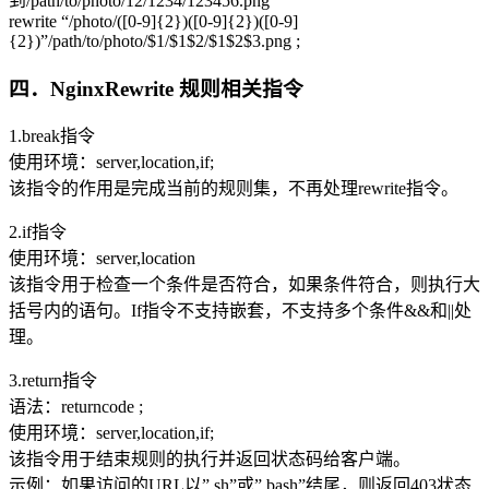
到/path/to/photo/12/1234/123456.png
rewrite “/photo/([0-9]{2})([0-9]{2})([0-9]
{2})”/path/to/photo/$1/$1$2/$1$2$3.png ;
四．NginxRewrite 规则相关指令
1.break指令
使用环境：server,location,if;
该指令的作用是完成当前的规则集，不再处理rewrite指令。
2.if指令
使用环境：server,location
该指令用于检查一个条件是否符合，如果条件符合，则执行大
括号内的语句。If指令不支持嵌套，不支持多个条件&&和||处
理。
3.return指令
语法：returncode ;
使用环境：server,location,if;
该指令用于结束规则的执行并返回状态码给客户端。
示例：如果访问的URL以”.sh”或”.bash”结尾，则返回403状态