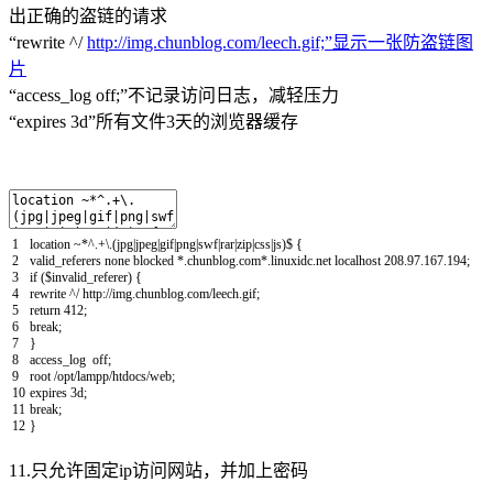
出正确的盗链的请求
“rewrite ^/
http://img.chunblog.com/leech.gif;”显示一张防盗链图
片
“access_log off;”不记录访问日志，减轻压力
“expires 3d”所有文件3天的浏览器缓存
1
location
~
*^
.
+
\
.
(
jpg
|
jpeg
|
gif
|
png
|
swf
|
rar
|
zip
|
css
|
js
)
$
{
2
valid_referers
none
blocked *
.
chunblog
.
com*
.
linuxidc
.
net
localhost
208.97.167.194
;
3
if
(
$
invalid_referer
)
{
4
rewrite
^/
http
:
//img.chunblog.com/leech.gif;
5
return
412
;
6
break
;
7
}
8
access_log
off
;
9
root
/
opt
/
lampp
/
htdocs
/
web
;
10
expires
3d
;
11
break
;
12
}
11.只允许固定ip访问网站，并加上密码