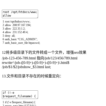
1
root
/
opt
/
htdocs
/
www
;
2
allow
208.97.167.194
;
3
allow
222.33.1.2
;
4
allow
231.152.49.4
;
5
deny
all
;
6
auth_basic
“
C1G_ADMIN
”
;
7
auth_basic_user_file
htpasswd
;
12将多级目录下的文件转成一个文件，增强seo效果
/job-123-456-789.html 指向/job/123/456/789.html
rewrite^/job-([0-9]+)-([0-9]+)-([0-9]+)\.html$
/job/$1/$2/jobshow_$3.html last;
13.文件和目录不存在的时候重定向：
1
if
(
!
-
e
$
request_filename
)
{
2
proxy_pass
http
:
//127.0.0.1;