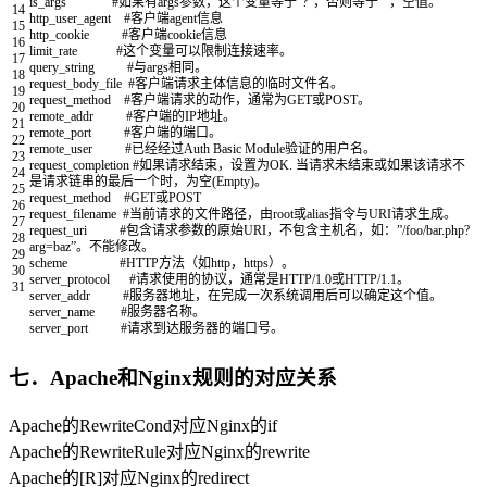
is_args
#如果有args参数，这个变量等于”?”，否则等于”"，空值。
14
http_user_agent
#客户端agent信息
15
http_cookie
#客户端cookie信息
16
limit_rate
#这个变量可以限制连接速率。
17
query_string
#与args相同。
18
request_body_file
#客户端请求主体信息的临时文件名。
19
request_method
#客户端请求的动作，通常为GET或POST。
20
remote_addr
#客户端的IP地址。
21
remote_port
#客户端的端口。
22
remote_user
#已经经过Auth Basic Module验证的用户名。
23
request_completion
#如果请求结束，设置为OK. 当请求未结束或如果该请求不
24
是请求链串的最后一个时，为空(Empty)。
25
request_method
#GET或POST
26
request_filename
#当前请求的文件路径，由root或alias指令与URI请求生成。
27
request_uri
#包含请求参数的原始URI，不包含主机名，如：”/foo/bar.php?
28
arg=baz”。不能修改。
29
scheme
#HTTP方法（如http，https）。
30
server_protocol
#请求使用的协议，通常是HTTP/1.0或HTTP/1.1。
31
server_addr
#服务器地址，在完成一次系统调用后可以确定这个值。
server_name
#服务器名称。
server_port
#请求到达服务器的端口号。
七．Apache和Nginx规则的对应关系
Apache的RewriteCond对应Nginx的if
Apache的RewriteRule对应Nginx的rewrite
Apache的[R]对应Nginx的redirect