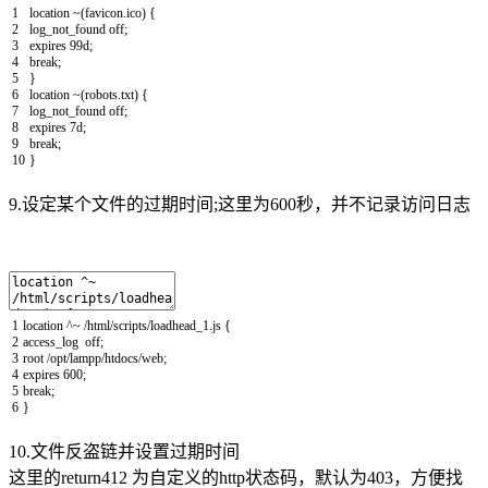
1
location
~
(
favicon
.
ico
)
{
2
log_not_found
off
;
3
expires
99d
;
4
break
;
5
}
6
location
~
(
robots
.
txt
)
{
7
log_not_found
off
;
8
expires
7d
;
9
break
;
10
}
9.设定某个文件的过期时间;这里为600秒，并不记录访问日志
1
location
^
~
/
html
/
scripts
/
loadhead_1
.
js
{
2
access_log
off
;
3
root
/
opt
/
lampp
/
htdocs
/
web
;
4
expires
600
;
5
break
;
6
}
10.文件反盗链并设置过期时间
这里的return412 为自定义的http状态码，默认为403，方便找