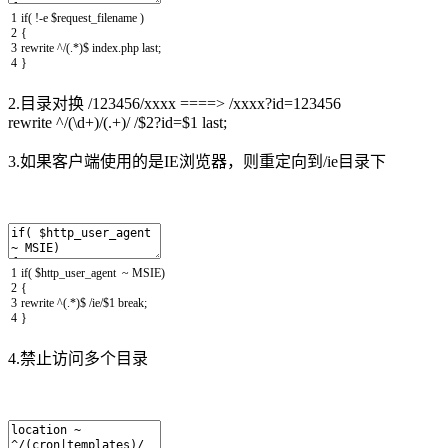
1
if
(
!
-
e
$
request_filename
)
2
{
3
rewrite
^/
(
.
*
)
$
index
.
php
last
;
4
}
2.目录对换 /123456/xxxx ====> /xxxx?id=123456
rewrite ^/(\d+)/(.+)/ /$2?id=$1 last;
3.如果客户端使用的是IE浏览器，则重定向到/ie目录下
1
if
(
$
http_user_agent
~
MSIE
)
2
{
3
rewrite
^
(
.
*
)
$
/
ie
/
$
1
break
;
4
}
4.禁止访问多个目录