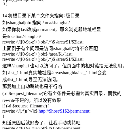
3
}
14.将根目录下某个文件夹指向2级目录
如/shanghaijob/ 指向 /area/shanghai/
如果你将last改成permanent，那么浏览器地址栏显
是/location/shanghai/
rewrite ^/([0-9a-z]+)job/(.*)$ /area/$1/$2last;
上面例子有个问题是访问/shanghai时将不会匹配
rewrite ^/([0-9a-z]+)job$ /area/$1/ last;
rewrite ^/([0-9a-z]+)job/(.*)$ /area/$1/$2last;
这样/shanghai 也可以访问了，但页面中的相对链接无法使用，
如./list_1.html真实地址是/area/shanghia/list_1.html会变
成/list_1.html,导至无法访问。
那我加上自动跳转也是不行咯
(-d $request_filename)它有个条件是必需为真实目录，而我的
rewrite不是的，所以没有效果
if (-d $request_filename){
rewrite ^/(.*)([^/])$
http://$host/$1$2/permanent
;
}
知道原因后就好办了，让我手动跳转吧
rewrite ^/([0-9a-z]+)job$ /$1job/permanent;