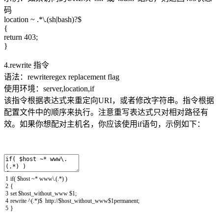
码
location ~ .*\.(sh|bash)?$
{
return 403;
}
4.rewrite 指令
语法：rewriteregex replacement flag
使用环境：server,location,if
该指令根据表达式来重定向URI，或者修改字符串。指令根据
配置文件中的顺序来执行。注意重写表达式只对相对路径有
效。如果你想配对主机名，你应该使用if语句，示例如下：
1
if
(
$
host
~
*
www
\
.
(
.
*
)
)
2
{
3
set
$
host_without_www
$
1
;
4
rewrite
^
(
.
*
)
$
http
:
//$host_without_www$1permanent;
5
}