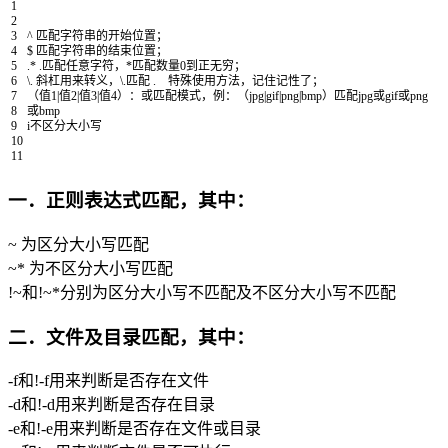
1
2
3
^
匹配字符串的开始位置；
4
$
匹配字符串的结束位置；
5
.
*
.
匹配任意字符，*匹配数量
0
到正无穷；
6
\
.
斜杠用来转义，
\
.
匹配
.
特殊使用方法，记住记性了；
7
（值
1
|
值
2
|
值
3
|
值
4
）：或匹配模式，例：（
jpg
|
gif
|
png
|
bmp
）匹配
jpg
或
gif
或
png
8
或
bmp
9
i
不区分大小写
10
11
一．正则表达式匹配，其中：
~ 为区分大小写匹配
~* 为不区分大小写匹配
!~和!~*分别为区分大小写不匹配及不区分大小写不匹配
二．文件及目录匹配，其中：
-f和!-f用来判断是否存在文件
-d和!-d用来判断是否存在目录
-e和!-e用来判断是否存在文件或目录