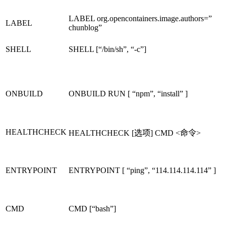
LABEL org.opencontainers.image.authors=”
LABEL
chunblog”
SHELL
SHELL [“/bin/sh”, “-c”]
ONBUILD
ONBUILD RUN [ “npm”, “install” ]
HEALTHCHECK
HEALTHCHECK [选项] CMD <命令>
ENTRYPOINT
ENTRYPOINT [ “ping”, “114.114.114.114” ]
CMD
CMD [“bash”]