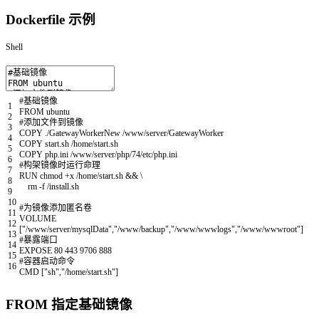
Dockerfile 示例
Shell
#基础镜像
1
FROM
ubuntu
2
#添加文件到镜像
3
COPY
.
/
GatewayWorkerNew
/
www
/
server
/
GatewayWorker
4
COPY
start
.sh
/
home
/
start
.sh
5
COPY
php
.ini
/
www
/
server
/
php
/
74
/
etc
/
php
.ini
6
#构架镜像时运行命理
7
RUN
chmod
+
x
/
home
/
start
.sh
&&
\
8
rm
-
f
/
install
.sh
9
10
#为镜像添加匿名卷
11
VOLUME
12
[
"/www/server/mysqlData"
,
"/www/backup"
,
"/www/wwwlogs"
,
"/www/wwwroot"
]
13
#暴露端口
14
EXPOSE
80
443
9706
888
15
#容器启动命令
16
CMD
[
"sh"
,
"/home/start.sh"
]
FROM 指定基础镜像