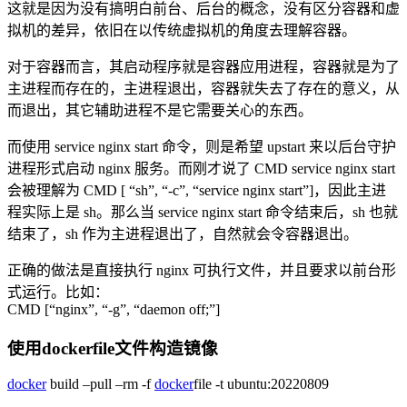
这就是因为没有搞明白前台、后台的概念，没有区分容器和虚
拟机的差异，依旧在以传统虚拟机的角度去理解容器。
对于容器而言，其启动程序就是容器应用进程，容器就是为了
主进程而存在的，主进程退出，容器就失去了存在的意义，从
而退出，其它辅助进程不是它需要关心的东西。
而使用 service nginx start 命令，则是希望 upstart 来以后台守护
进程形式启动 nginx 服务。而刚才说了 CMD service nginx start
会被理解为 CMD [ “sh”, “-c”, “service nginx start”]，因此主进
程实际上是 sh。那么当 service nginx start 命令结束后，sh 也就
结束了，sh 作为主进程退出了，自然就会令容器退出。
正确的做法是直接执行 nginx 可执行文件，并且要求以前台形
式运行。比如：
CMD [“nginx”, “-g”, “daemon off;”]
使用dockerfile文件构造镜像
docker
build –pull –rm -f
docker
file -t ubuntu:20220809