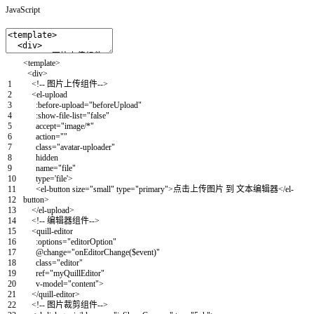
JavaScript
<
template
>
<
div
>
1
<
!
--
图片上传组件--
>
2
<
el
-
upload
3
:
before-upload
=
"beforeUpload"
4
:
show-file-list
=
"false"
5
accept
=
"image/*"
6
action
=
""
7
class
=
"avatar-uploader"
8
hidden
9
name
=
"file"
10
type
=
'file'
>
11
<
el
-
button
size
=
"small"
type
=
"primary"
>
点击上传图片
到
文本编辑器
<
/
el
-
12
button
>
13
<
/
el
-
upload
>
14
<
!
--
编辑器组件--
>
15
<
quill
-
editor
16
:
options
=
"editorOption"
17
@
change
=
"onEditorChange($event)"
18
class
=
"editor"
19
ref
=
"myQuillEditor"
20
v-model
=
"content"
>
21
<
/
quill
-
editor
>
22
<
!
--
图片裁剪组件--
>