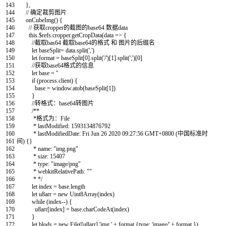
143
}
,
144
// 确定裁剪图片
145
onCubeImg
(
)
{
146
// 获取cropper的截图的base64 数据data
147
this
.
$
refs
.
cropper
.
getCropData
(
data
=
>
{
148
//截取bas64 截取base64的格式 和 图片的后缀名
149
let
baseSplit
=
data
.
split
(
','
)
150
let
format
=
baseSplit
[
0
]
.
split
(
'/'
)
[
1
]
.
split
(
';'
)
[
0
]
151
//获取base64格式的信息
152
let
base
=
''
153
if
(
process
.
client
)
{
154
base
=
window
.
atob
(
baseSplit
[
1
]
)
155
}
156
//转格式：base64转图片
157
/**
158
*格式为：File
159
* lastModified: 1593134876792
160
* lastModifiedDate: Fri Jun 26 2020 09:27:56 GMT+0800 (中国标准时
161
间) {}
162
* name: "img.png"
163
* size: 15407
164
* type: "image/png"
165
* webkitRelativePath: ""
166
* */
167
let
index
=
base
.
length
168
let
u8arr
=
new
Uint8Array
(
index
)
169
while
(
index
--
)
{
170
u8arr
[
index
]
=
base
.
charCodeAt
(
index
)
171
}
172
let
blods
=
new
File
(
[
u8arr
]
,
'img.'
+
format
,
{
type
:
'image/'
+
format
}
)