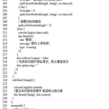
203
quill.insertEmbed(length, 'image', res.data.url)
204
} else {
205
let length = 0
206
quill.insertEmbed(length, 'image', res.data.url)
207
}
208
// 调整光标到最后
209
quill.setSelection(length + 1)
210
}else {
211
console.log(res.data.code)
212
this.$notify({
213
title: '警告',
214
message: '图片上传失败',
215
type: 'warning'
216
});
217
}
218
this
.
isShowCropper
=
false
219
// 先将显示图片地址清空，防止重复显示
220
this
.
option
.
img
=
''
221
}
)
222
}
)
223
}
,
224
onEditorChange
(
)
{
225
226
console
.
log
(
this
.
content
)
227
//富文本内容改变事件 发送给父级元素
228
this
.
$
emit
(
'change'
,
this
.
content
)
229
}
230
}
,
231
mounted
(
)
{