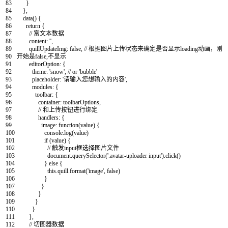
83
}
84
}
,
85
data
(
)
{
86
return
{
87
// 富文本数据
88
content
:
''
,
89
quillUpdateImg
:
false
,
// 根据图片上传状态来确定是否显示loading动画，刚
90
开始是false,不显示
91
editorOption
:
{
92
theme
:
'snow'
,
// or 'bubble'
93
placeholder
:
'请输入您想输入的内容'
,
94
modules
:
{
95
toolbar
:
{
96
container
:
toolbarOptions
,
97
// 和上传按钮进行绑定
98
handlers
:
{
99
image
:
function
(
value
)
{
100
console
.
log
(
value
)
101
if
(
value
)
{
102
// 触发input框选择图片文件
103
document
.
querySelector
(
'.avatar-uploader input'
)
.
click
(
)
104
}
else
{
105
this
.
quill
.
format
(
'image'
,
false
)
106
}
107
}
108
}
109
}
110
}
111
}
,
112
// 切图器数据