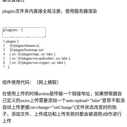
plugins文件夹内直接全局注册，使用服务器渲染
1
plugins
:
[
2
'@/plugins/element-ui'
,
3
'@/plugins/bootstrap-vue'
,
4
{
src
:
'@/plugins/map'
,
ssr
:
false
}
,
5
{
src
:
'@/plugins/vue-quill-editor'
,
ssr
:
false
}
,
6
{
src
:
'@/plugins/vue-cropper'
,
ssr
:
false
}
7
]
,
组件使用代码：（网上摘取）
在使用上传的时候action是传输一个链接地址，如果想根据自
己定义的axios上传需要添加一个auto-upload=”false”意思不取消
自动上传更据:on-change=”onChange”(文件状态改变时的钩
子，添加文件、上传成功和上传失败时都会被调用)动作进行
上传