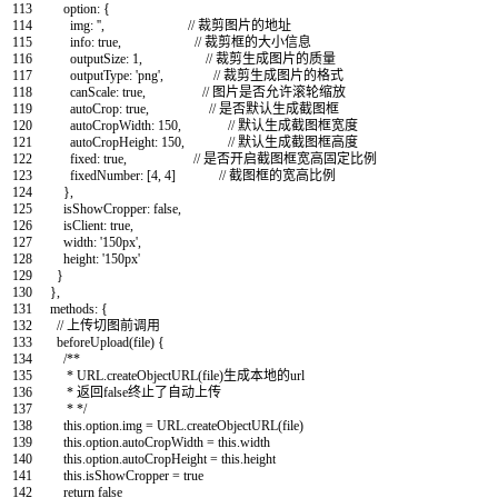
113
option
:
{
114
img
:
''
,
// 裁剪图片的地址
115
info
:
true
,
// 裁剪框的大小信息
116
outputSize
:
1
,
// 裁剪生成图片的质量
117
outputType
:
'png'
,
// 裁剪生成图片的格式
118
canScale
:
true
,
// 图片是否允许滚轮缩放
119
autoCrop
:
true
,
// 是否默认生成截图框
120
autoCropWidth
:
150
,
// 默认生成截图框宽度
121
autoCropHeight
:
150
,
// 默认生成截图框高度
122
fixed
:
true
,
// 是否开启截图框宽高固定比例
123
fixedNumber
:
[
4
,
4
]
// 截图框的宽高比例
124
}
,
125
isShowCropper
:
false
,
126
isClient
:
true
,
127
width
:
'150px'
,
128
height
:
'150px'
129
}
130
}
,
131
methods
:
{
132
// 上传切图前调用
133
beforeUpload
(
file
)
{
134
/**
135
* URL.createObjectURL(file)生成本地的url
136
* 返回false终止了自动上传
137
* */
138
this
.
option
.
img
=
URL
.
createObjectURL
(
file
)
139
this
.
option
.
autoCropWidth
=
this
.
width
140
this
.
option
.
autoCropHeight
=
this
.
height
141
this
.
isShowCropper
=
true
142
return
false