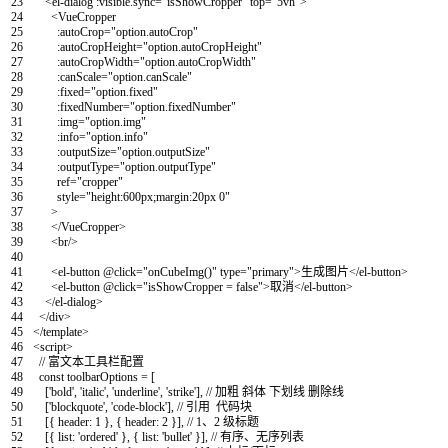
23
<
el
-
dialog
:
visible
.
sync
=
"isShowCropper"
top
=
"5vh"
>
24
<
VueCropper
25
:
autoCrop
=
"option.autoCrop"
26
:
autoCropHeight
=
"option.autoCropHeight"
27
:
autoCropWidth
=
"option.autoCropWidth"
28
:
canScale
=
"option.canScale"
29
:
fixed
=
"option.fixed"
30
:
fixedNumber
=
"option.fixedNumber"
31
:
img
=
"option.img"
32
:
info
=
"option.info"
33
:
outputSize
=
"option.outputSize"
34
:
outputType
=
"option.outputType"
35
ref
=
"cropper"
36
style
=
"height:600px;margin:20px 0"
37
>
38
<
/
VueCropper
>
39
<
br
/
>
40
41
<
el
-
button
@
click
=
"onCubeImg()"
type
=
"primary"
>
生成图片
<
/
el
-
button
>
42
<
el
-
button
@
click
=
"isShowCropper = false"
>
取消
<
/
el
-
button
>
43
<
/
el
-
dialog
>
44
<
/
div
>
45
<
/
template
>
46
<script>
47
// 富文本工具栏配置
48
const
toolbarOptions
=
[
49
[
'bold'
,
'italic'
,
'underline'
,
'strike'
]
,
// 加粗 斜体 下划线 删除线
50
[
'blockquote'
,
'code-block'
]
,
// 引用 代码块
51
[
{
header
:
1
}
,
{
header
:
2
}
]
,
// 1、2 级标题
52
[
{
list
:
'ordered'
}
,
{
list
:
'bullet'
}
]
,
// 有序、无序列表