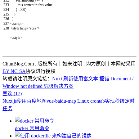
232
setTimeout
(
(
)
=
>
{
233
this
.
content
=
this
.
value
234
}
,
500
)
235
}
236
}
237
</script>
238
<style
lang
="scss">
</style>
ChunBlog.Com , 版权所有丨如未注明 , 均为原创丨本网站采用
BY-NC-SA
协议进行授权
转载请注明原文链接：
Nuxt 刷新使用富文本 报错 Document /
Window not defined 究极解决方案
喜欢 (
17
)
Nuxt.js使用百度地图vue-baidu-map
Linux crontab实现秒级定时
任务
docker 常用命令