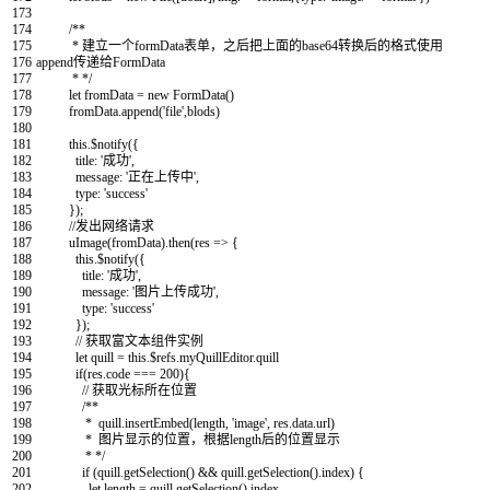
173
174
/**
175
* 建立一个formData表单，之后把上面的base64转换后的格式使用
176
append传递给FormData
177
* */
178
let
fromData
=
new
FormData
(
)
179
fromData
.
append
(
'file'
,
blods
)
180
181
this
.
$
notify
(
{
182
title
:
'成功'
,
183
message
:
'正在上传中'
,
184
type
:
'success'
185
}
)
;
186
//发出网络请求
187
uImage
(
fromData
)
.
then
(
res
=
>
{
188
this
.
$
notify
(
{
189
title
:
'成功'
,
190
message
:
'图片上传成功'
,
191
type
:
'success'
192
}
)
;
193
// 获取富文本组件实例
194
let
quill
=
this
.
$
refs
.
myQuillEditor
.
quill
195
if
(
res
.
code
===
200
)
{
196
// 获取光标所在位置
197
/**
198
* quill.insertEmbed(length, 'image', res.data.url)
199
* 图片显示的位置，根据length后的位置显示
200
* */
201
if
(
quill
.
getSelection
(
)
&& quill.getSelection().index) {
202
let length = quill.getSelection().index