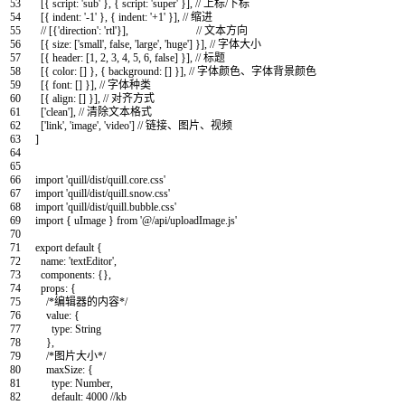
53
[
{
script
:
'sub'
}
,
{
script
:
'super'
}
]
,
// 上标/下标
54
[
{
indent
:
'-1'
}
,
{
indent
:
'+1'
}
]
,
// 缩进
55
// [{'direction': 'rtl'}], // 文本方向
56
[
{
size
:
[
'small'
,
false
,
'large'
,
'huge'
]
}
]
,
// 字体大小
57
[
{
header
:
[
1
,
2
,
3
,
4
,
5
,
6
,
false
]
}
]
,
// 标题
58
[
{
color
:
[
]
}
,
{
background
:
[
]
}
]
,
// 字体颜色、字体背景颜色
59
[
{
font
:
[
]
}
]
,
// 字体种类
60
[
{
align
:
[
]
}
]
,
// 对齐方式
61
[
'clean'
]
,
// 清除文本格式
62
[
'link'
,
'image'
,
'video'
]
// 链接、图片、视频
63
]
64
65
66
import
'quill/dist/quill.core.css'
67
import
'quill/dist/quill.snow.css'
68
import
'quill/dist/quill.bubble.css'
69
import
{
uImage
}
from
'@/api/uploadImage.js'
70
71
export
default
{
72
name
:
'textEditor'
,
73
components
:
{
}
,
74
props
:
{
75
/*编辑器的内容*/
76
value
:
{
77
type
:
String
78
}
,
79
/*图片大小*/
80
maxSize
:
{
81
type
:
Number
,
82
default
:
4000
//kb