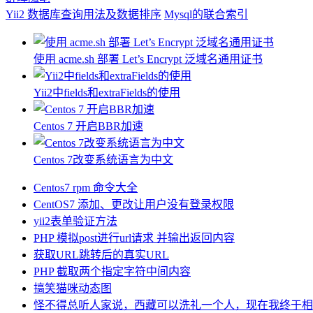
Yii2 数据库查询用法及数据排序
Mysql的联合索引
使用 acme.sh 部署 Let’s Encrypt 泛域名通用证书
Yii2中fields和extraFields的使用
Centos 7 开启BBR加速
Centos 7改变系统语言为中文
Centos7 rpm 命令大全
CentOS7 添加、更改让用户没有登录权限
yii2表单验证方法
PHP 模拟post进行url请求 并输出返回内容
获取URL跳转后的真实URL
PHP 截取两个指定字符中间内容
搞笑猫咪动态图
怪不得总听人家说，西藏可以洗礼一个人，现在我终于相