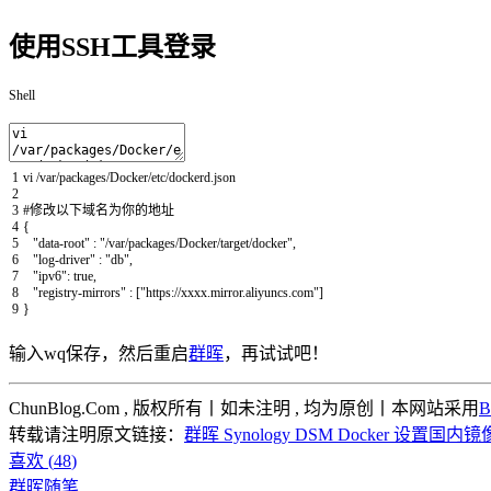
使用SSH工具登录
Shell
1
vi
/
var
/
packages
/
Docker
/
etc
/
dockerd
.json
2
3
#修改以下域名为你的地址
4
{
5
"data-root"
:
"/var/packages/Docker/target/docker"
,
6
"log-driver"
:
"db"
,
7
"ipv6"
:
true
,
8
"registry-mirrors"
:
[
"https://xxxx.mirror.aliyuncs.com"
]
9
}
输入wq保存，然后重启
群晖
，再试试吧！
ChunBlog.Com , 版权所有丨如未注明 , 均为原创丨本网站采用
B
转载请注明原文链接：
群晖 Synology DSM Docker 设置国内
喜欢 (
48
)
群晖
随笔