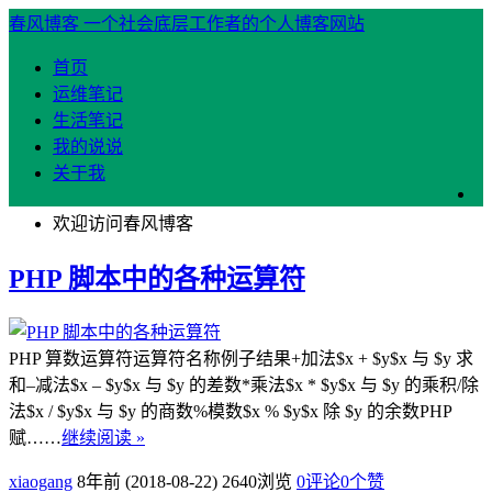
春风博客
一个社会底层工作者的个人博客网站
首页
运维笔记
生活笔记
我的说说
关于我
欢迎访问春风博客
PHP 脚本中的各种运算符
PHP 算数运算符运算符名称例子结果+加法$x + $y$x 与 $y 求
和–减法$x – $y$x 与 $y 的差数*乘法$x * $y$x 与 $y 的乘积/除
法$x / $y$x 与 $y 的商数%模数$x % $y$x 除 $y 的余数PHP
赋……
继续阅读 »
xiaogang
8年前 (2018-08-22)
2640浏览
0评论
0
个赞